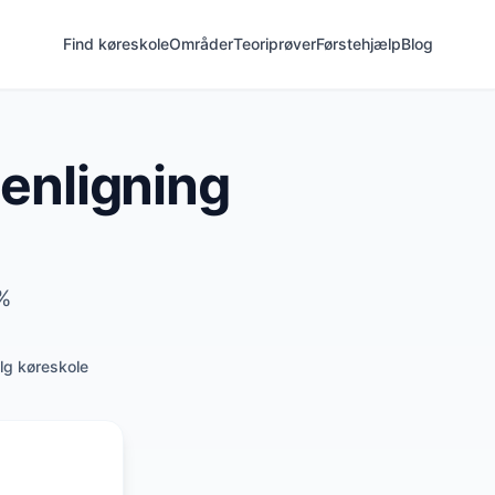
Find køreskole
Områder
Teoriprøver
Førstehjælp
Blog
enligning
0%
g køreskole