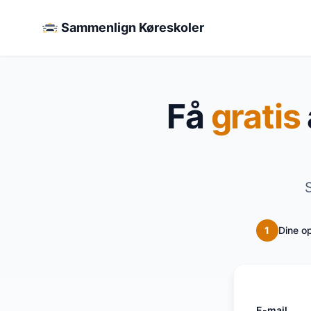
Sammenlign Køreskoler
Få
gratis
S
1
Dine o
E-mail