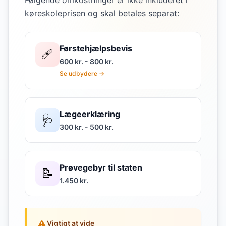
Følgende omkostninger er ikke inkluderet i
køreskoleprisen og skal betales separat:
Førstehjælpsbevis
🩹
600 kr. - 800 kr.
Se udbydere →
Lægeerklæring
🩺
300 kr. - 500 kr.
Prøvegebyr til staten
📝
1.450 kr.
Vigtigt at vide