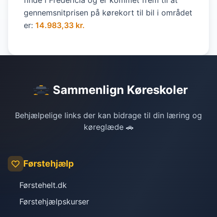
finde i Fredericia og er kommet frem til at
gennemsnitprisen på kørekort til bil i området
er:
14.983,33 kr.
Sammenlign Køreskoler
Behjælpelige links der kan bidrage til din læring og
køreglæde 🚗
Førstehjælp
Førstehelt.dk
Førstehjælpskurser