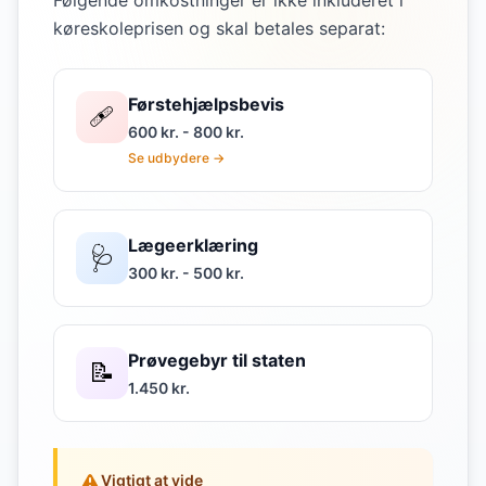
Følgende omkostninger er ikke inkluderet i
køreskoleprisen og skal betales separat:
Førstehjælpsbevis
🩹
600 kr. - 800 kr.
Se udbydere →
Lægeerklæring
🩺
300 kr. - 500 kr.
Prøvegebyr til staten
📝
1.450 kr.
Vigtigt at vide