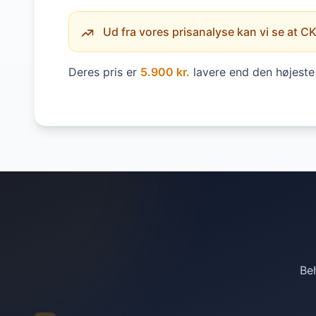
Ud fra vores prisanalyse kan vi se at CK 
Deres pris er
5.900 kr.
lavere end den højeste 
Beh