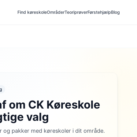
Find køreskole
Områder
Teoriprøver
Førstehjælp
Blog
g
af om CK Køreskole
gtige valg
 og pakker med køreskoler i dit område.