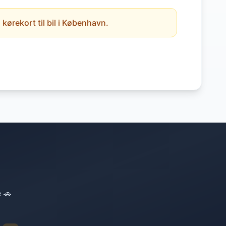
kørekort til bil i København.
e 🚗