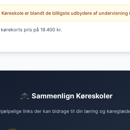
Køreskole er blandt de billigste udbydere af undervisning i 
kørekorts pris på 19.400 kr.
Sammenlign Køreskoler
jælpelige links der kan bidrage til din læring og køreglæd