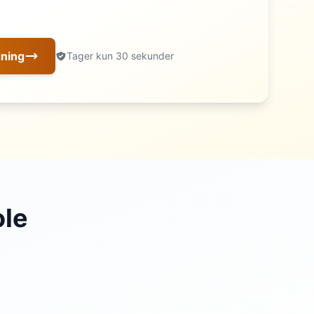
gning
Tager kun 30 sekunder
ole