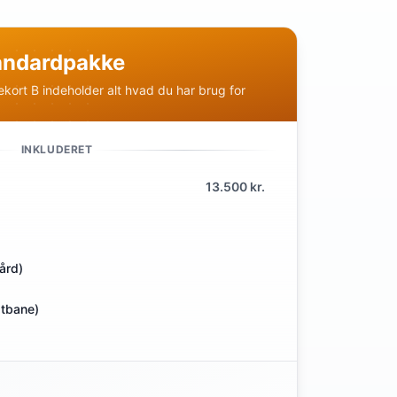
tandardpakke
ekort B indeholder alt hvad du har brug for
INKLUDERET
13.500 kr.
ård)
atbane)