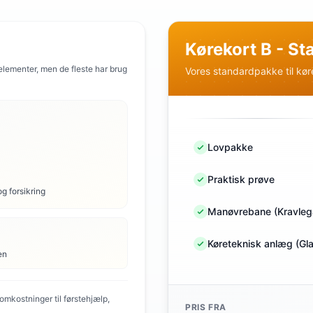
Kørekort B - S
 elementer, men de fleste har brug
Vores standardpakke til kør
Lovpakke
Praktisk prøve
og forsikring
Manøvrebane (Kravleg
Køreteknisk anlæg (Gl
en
mkostninger til førstehjælp,
PRIS FRA