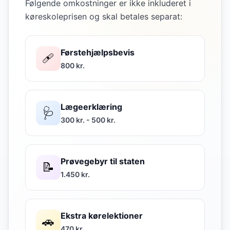
Følgende omkostninger er ikke inkluderet i
køreskoleprisen og skal betales separat:
Førstehjælpsbevis
🩹
800 kr.
Lægeerklæring
🩺
300 kr. - 500 kr.
Prøvegebyr til staten
📝
1.450 kr.
Ekstra kørelektioner
🚗
470 kr.