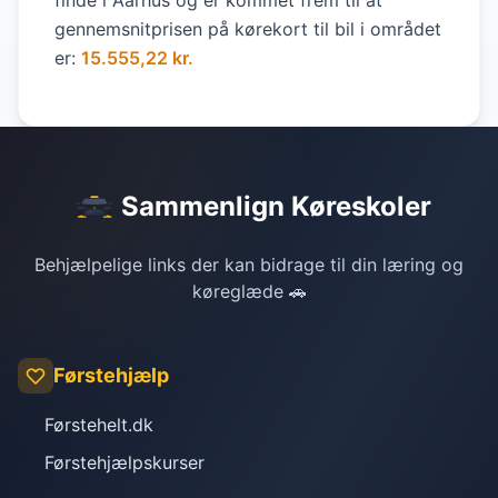
finde i Aarhus og er kommet frem til at
gennemsnitprisen på kørekort til bil i området
er:
15.555,22 kr.
Sammenlign Køreskoler
Behjælpelige links der kan bidrage til din læring og
køreglæde 🚗
Førstehjælp
Førstehelt.dk
Førstehjælpskurser