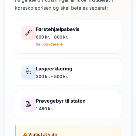
Følgende omkostninger er ikke inkluderet i
køreskoleprisen og skal betales separat:
Førstehjælpsbevis
🩹
600 kr. - 800 kr.
Se udbydere →
Lægeerklæring
🩺
300 kr. - 500 kr.
Prøvegebyr til staten
📝
1.450 kr.
Vigtigt at vide