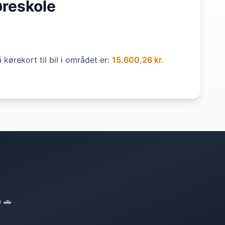
øreskole
kørekort til bil i området er:
15.600,26 kr.
e 🚗