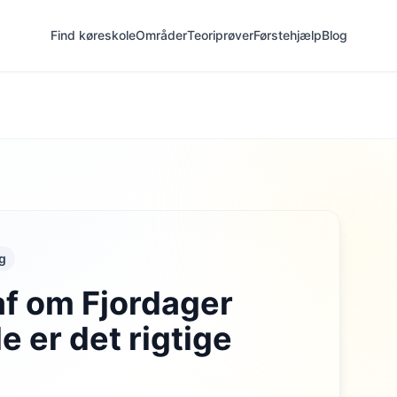
Find køreskole
Områder
Teoriprøver
Førstehjælp
Blog
g
af om Fjordager
e er det rigtige