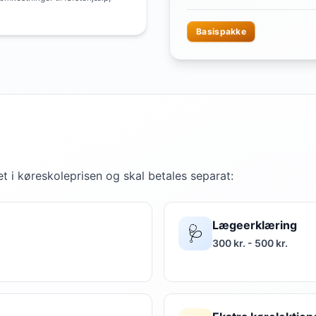
Basispakke
t i køreskoleprisen og skal betales separat:
Lægeerklæring
🩺
300 kr. - 500 kr.