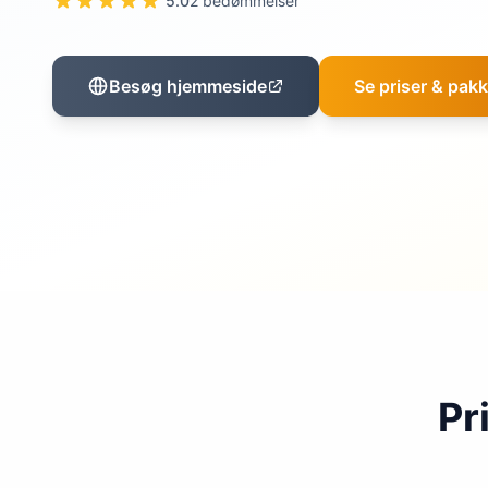
5.0
2 bedømmelser
Besøg hjemmeside
Se priser & pakk
Pr