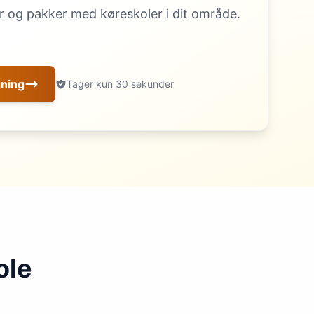
 og pakker med køreskoler i dit område.
gning
Tager kun 30 sekunder
ole