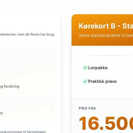
Kørekort B - S
 elementer, men de fleste har brug
Vores standardpakke til kør
Lovpakke
Praktisk prøve
og forsikring
PRIS FRA
en
16.500
mkostninger til førstehjælp,