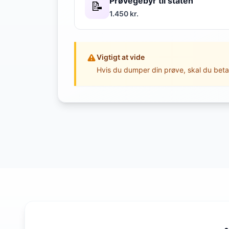
Prøvegebyr til staten
📝
1.450 kr.
Vigtigt at vide
Hvis du dumper din prøve, skal du beta