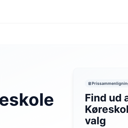
Prissammenlignin
reskole
Find ud 
Køreskol
valg