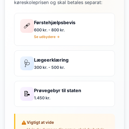
køreskoleprisen og skal betales separat:
Førstehjælpsbevis
🩹
600 kr. - 800 kr.
Se udbydere →
Lægeerklæring
🩺
300 kr. - 500 kr.
Prøvegebyr til staten
📝
1.450 kr.
Vigtigt at vide