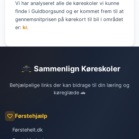
Vi har analyseret alle de køreskoler vi kunne
finde i Guldborgsund og er kommet frem til at
gennemsnitprisen på kørekort til bil i området
er:
kr.
Sammenlign Køreskoler
Behjælpelige links der kan bidrage til din læring og
køreglæde 🚗
Førstehjælp
Førstehelt.dk