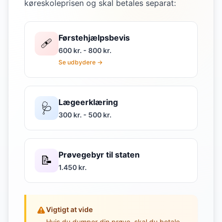
køreskoleprisen og skal betales separat:
Førstehjælpsbevis
🩹
600 kr. - 800 kr.
Se udbydere →
Lægeerklæring
🩺
300 kr. - 500 kr.
Prøvegebyr til staten
📝
1.450 kr.
Vigtigt at vide
Hvis du dumper din prøve, skal du betale