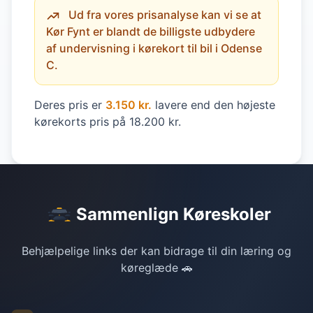
Ud fra vores prisanalyse kan vi se at
Kør Fynt er blandt de billigste udbydere
af undervisning i kørekort til bil i Odense
C.
Deres pris er
3.150 kr.
lavere end den højeste
kørekorts pris på 18.200 kr.
Sammenlign Køreskoler
Behjælpelige links der kan bidrage til din læring og
køreglæde 🚗