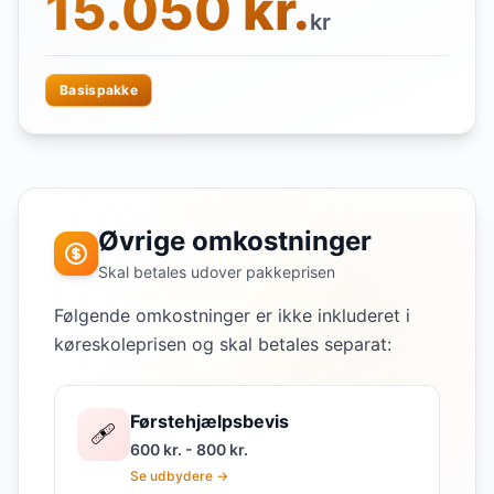
15.050 kr.
kr
Basispakke
Øvrige omkostninger
Skal betales udover pakkeprisen
Følgende omkostninger er ikke inkluderet i
køreskoleprisen og skal betales separat:
Førstehjælpsbevis
🩹
600 kr. - 800 kr.
Se udbydere →