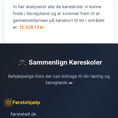
Vi har analyseret alle de køreskoler vi kunne
finde i Nordjylland og er kommet frem til at
gennemsnitprisen på kørekort til bil i området
er:
15.528,13 kr.
Sammenlign Køreskoler
Behjælpelige links der kan bidrage til din læring og
køreglæde 🚗
Førstehjælp
Førstehelt.dk