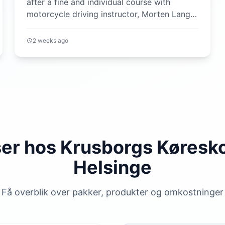
after a fine and individual course with
motorcycle driving instructor, Morten Lange.
Really nice feed back, so I could a...
2 weeks ago
ser hos Krusborgs Køresko
Helsinge
Få overblik over pakker, produkter og omkostninger