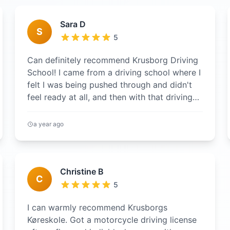
Sara D
S
5
Can definitely recommend Krusborg Driving
School! I came from a driving school where I
felt I was being pushed through and didn't
feel ready at all, and then with that driving
school I had a reall...
a year ago
Christine B
C
5
I can warmly recommend Krusborgs
Køreskole. Got a motorcycle driving license