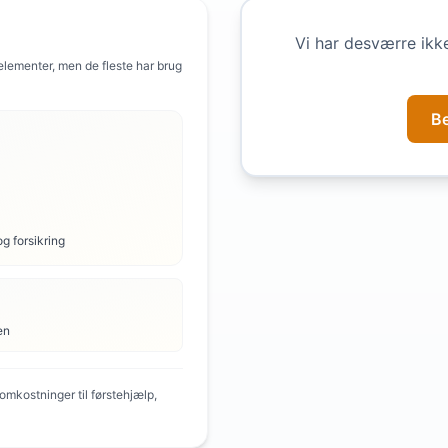
Vi har desværre ikk
 elementer, men de fleste har brug
B
og forsikring
en
mkostninger til førstehjælp,