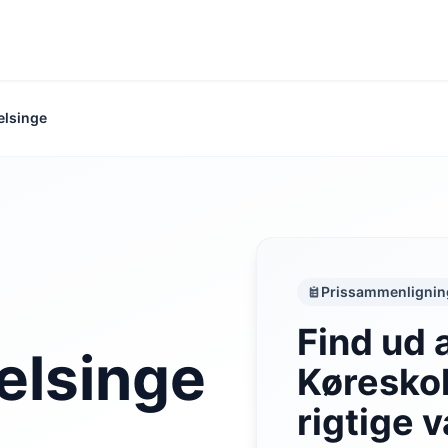
elsinge
Prissammenlignin
Find ud 
elsinge
Køreskol
rigtige v