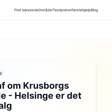
Find køreskole
Områder
Teoriprøver
Førstehjælp
Blog
g
af om Krusborgs
e - Helsinge er det
alg