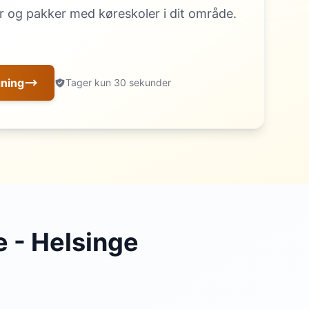
 og pakker med køreskoler i dit område.
gning
Tager kun 30 sekunder
 - Helsinge