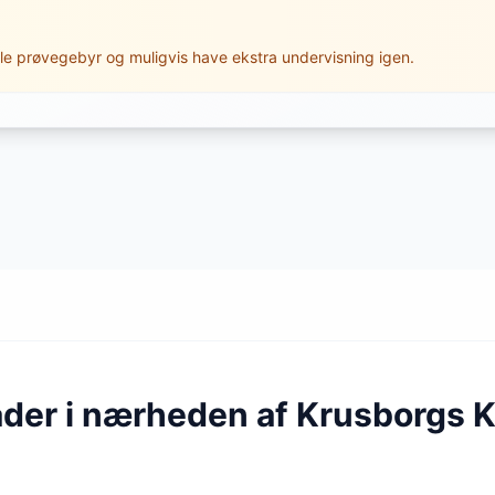
le prøvegebyr og muligvis have ekstra undervisning igen.
åder i nærheden af Krusborgs K