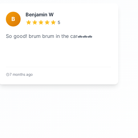
Benjamin W
B
5
So good! brum brum in the car🚗🚗🚗
7 months ago