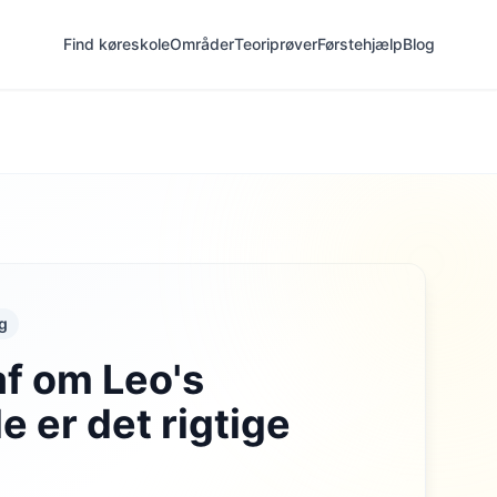
Find køreskole
Områder
Teoriprøver
Førstehjælp
Blog
g
af om Leo's
e er det rigtige