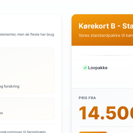
Kørekort B - S
 elementer, men de fleste har brug
Vores standardpakke til kør
Lovpakke
og forsikring
PRIS FRA
14.500
en
mkostninger til førstehjælp,