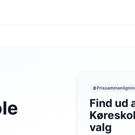
Prissammenlignin
Find ud 
le
Køreskol
valg