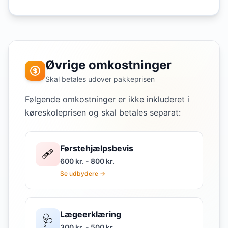
Øvrige omkostninger
Skal betales udover pakkeprisen
Følgende omkostninger er ikke inkluderet i
køreskoleprisen og skal betales separat:
Førstehjælpsbevis
🩹
600 kr. - 800 kr.
Se udbydere →
Lægeerklæring
🩺
300 kr. - 500 kr.