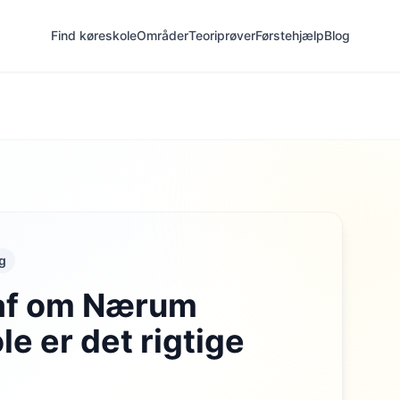
Find køreskole
Områder
Teoriprøver
Førstehjælp
Blog
g
 af om Nærum
le er det rigtige