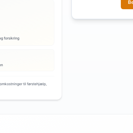
B
og forsikring
en
mkostninger til førstehjælp,