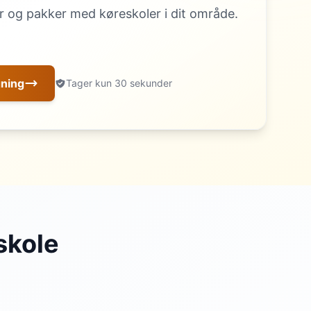
 og pakker med køreskoler i dit område.
gning
Tager kun 30 sekunder
skole