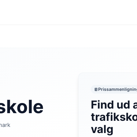
Prissammenlignin
skole
Find ud
trafiksko
mark
valg