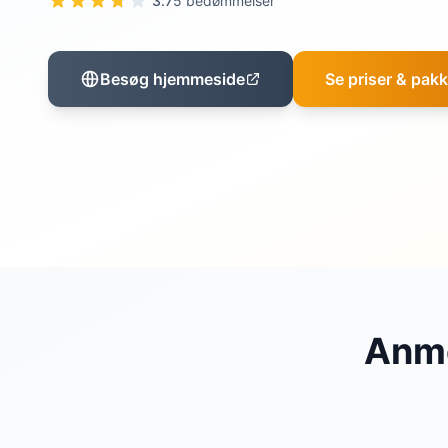
3.7
5 bedømmelser
Besøg hjemmeside
Se priser & pakk
Anme