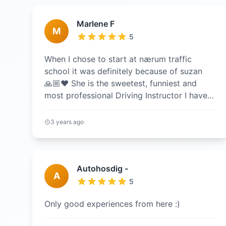
Marlene F
M
5
When I chose to start at nærum traffic
school it was definitely because of suzan
🙏🏼❤️ She is the sweetest, funniest and
most professional Driving Instructor I have
had. I felt safe throughout the p...
3 years ago
Autohosdig -
A
5
Only good experiences from here :)