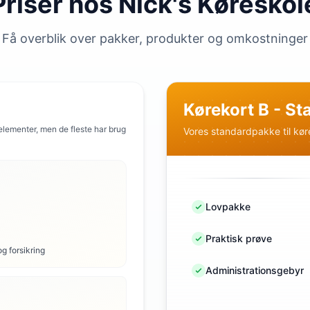
Priser hos Nick's Køreskol
Få overblik over pakker, produkter og omkostninger
Kørekort B - S
 elementer, men de fleste har brug
Vores standardpakke til kør
Lovpakke
Praktisk prøve
og forsikring
Administrationsgebyr