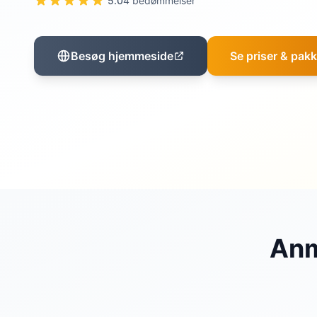
5.0
4 bedømmelser
Besøg hjemmeside
Se priser & pakk
Anm