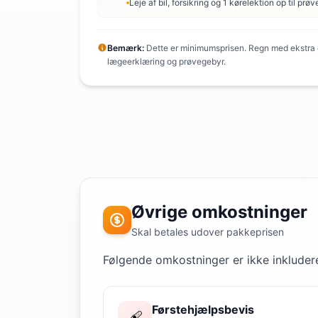
Leje af bil, forsikring og 1 kørelektion op til prøv
Bemærk:
Dette er minimumsprisen. Regn med ekstra o
lægeerklæring og prøvegebyr.
Øvrige omkostninger
Skal betales udover pakkeprisen
Følgende omkostninger er ikke inkludere
Førstehjælpsbevis
🩹