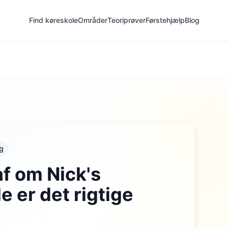
Find køreskole
Områder
Teoriprøver
Førstehjælp
Blog
g
af om Nick's
e er det rigtige