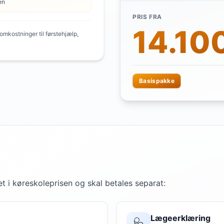
en
PRIS FRA
14.100
mkostninger til førstehjælp,
Basispakke
t i køreskoleprisen og skal betales separat:
Lægeerklæring
🩺