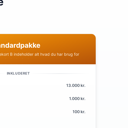
e
tandardpakke
ekort B indeholder alt hvad du har brug for
INKLUDERET
13.000 kr.
1.000 kr.
100 kr.