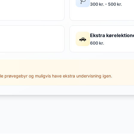
300 kr. - 500 kr.
Ekstra kørelektion
🚗
600 kr.
le prøvegebyr og muligvis have ekstra undervisning igen.