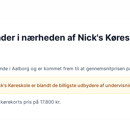
åder i nærheden af Nick's Køres
finde i Aalborg og er kommet frem til at gennemsnitprisen på
k's Køreskole er blandt de billigste udbydere af undervisning 
kørekorts pris på 17.800 kr.