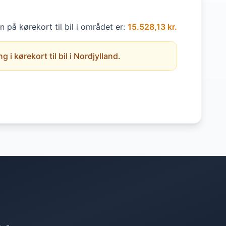
 på kørekort til bil i området er:
15.528,13 kr.
i kørekort til bil i Nordjylland.