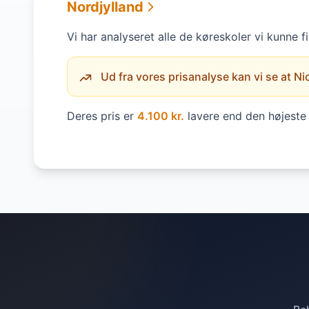
Nordjylland
Vi har analyseret alle de køreskoler vi kunne f
Ud fra vores prisanalyse kan vi se at Nic
Deres pris er
4.100 kr.
lavere end den højeste 