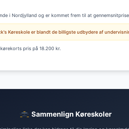
inde i Nordjylland og er kommet frem til at gennemsnitprisen
k's Køreskole er blandt de billigste udbydere af undervisning 
kørekorts pris på 18.200 kr.
Sammenlign Køreskoler