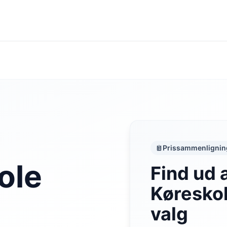
Prissammenlignin
ole
Find ud 
Køreskol
valg