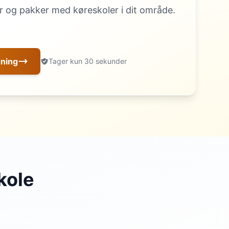
 og pakker med køreskoler i dit område.
gning
Tager kun 30 sekunder
kole