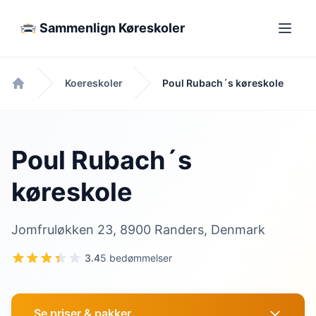
Sammenlign Køreskoler
Koereskoler
Poul Rubach´s køreskole
Forside
Poul Rubach´s
køreskole
Jomfruløkken 23, 8900 Randers, Denmark
3.4
5 bedømmelser
Se priser & pakker