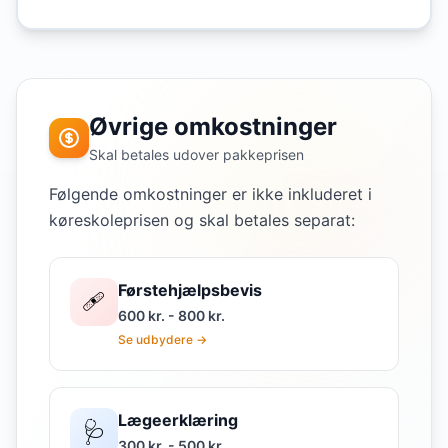
Øvrige omkostninger
Skal betales udover pakkeprisen
Følgende omkostninger er ikke inkluderet i
køreskoleprisen og skal betales separat:
Førstehjælpsbevis
🩹
600 kr. - 800 kr.
Se udbydere →
Lægeerklæring
🩺
300 kr. - 500 kr.