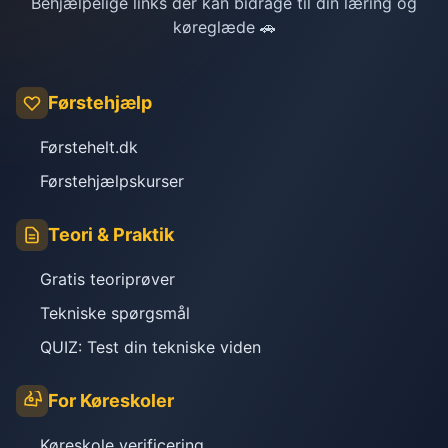
Behjælpelige links der kan bidrage til din læring og
køreglæde 🚗
Førstehjælp
Førstehelt.dk
Førstehjælpskurser
Teori & Praktik
Gratis teoriprøver
Tekniske spørgsmål
QUIZ: Test din tekniske viden
For Køreskoler
Køreskole verificering