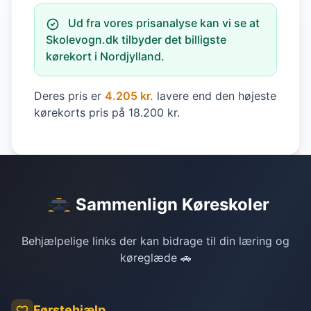
Ud fra vores prisanalyse kan vi se at
Skolevogn.dk tilbyder det billigste
kørekort i Nordjylland.
Deres pris er
4.205 kr.
lavere end den højeste
kørekorts pris på 18.200 kr.
Sammenlign Køreskoler
Behjælpelige links der kan bidrage til din læring og
køreglæde 🚗
Førstehjælp