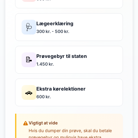
Lægeerklæring
🩺
300 kr. - 500 kr.
Prøvegebyr til staten
📝
1.450 kr.
Ekstra kørelektioner
🚗
600 kr.
Vigtigt at vide
Hvis du dumper din prøve, skal du betale
prøvegebyr og muligvis have ekstra