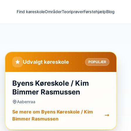
Find køreskole
Områder
Teoriprøver
Førstehjælp
Blog
Udvalgt køreskole
POPULÆR
Byens Køreskole / Kim
Bimmer Rasmussen
Aabenraa
Se mere om Byens Køreskole / Kim
Bimmer Rasmussen