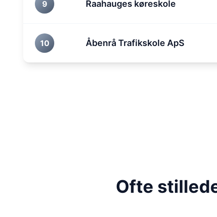
Raahauges køreskole
9
Åbenrå Trafikskole ApS
10
Ofte stille