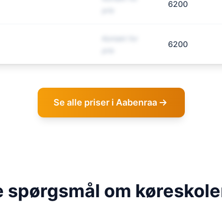
6200
pris
Kontakt for
6200
pris
Se alle priser i Aabenraa
de spørgsmål om køreskole