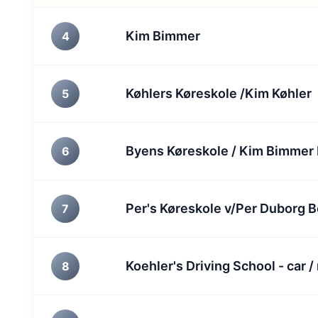
Kim Bimmer
4
Køhlers Køreskole /Kim Køhler
5
Byens Køreskole / Kim Bimme
6
Per's Køreskole v/Per Duborg 
7
Koehler's Driving School - car /
8