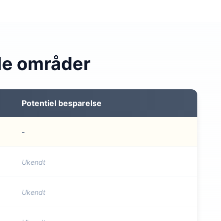
de områder
Potentiel besparelse
-
Ukendt
Ukendt