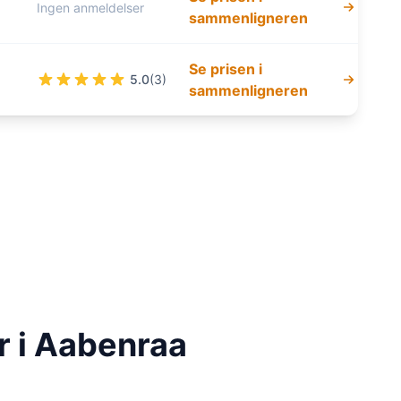
Ingen anmeldelser
sammenligneren
Se prisen i
5.0
(3)
sammenligneren
r i Aabenraa