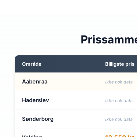
Prissamme
Område
Billigste pris
Aabenraa
Ikke nok data
Haderslev
Ikke nok data
Sønderborg
Ikke nok data