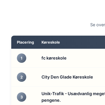
Se over
Placering
Køreskole
fc køreskole
1
City Den Glade Køreskole
2
Unik-Trafik - Usædvanlig meget
3
pengene.