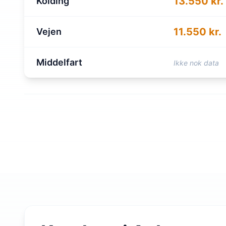
13.550 kr.
Kolding
11.550 kr.
Vejen
Middelfart
Ikke nok data