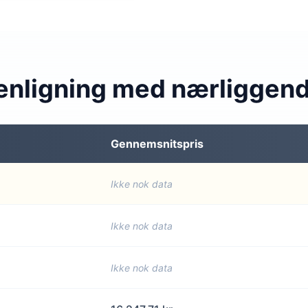
nligning med nærliggen
Gennemsnitspris
Ikke nok data
Ikke nok data
Ikke nok data