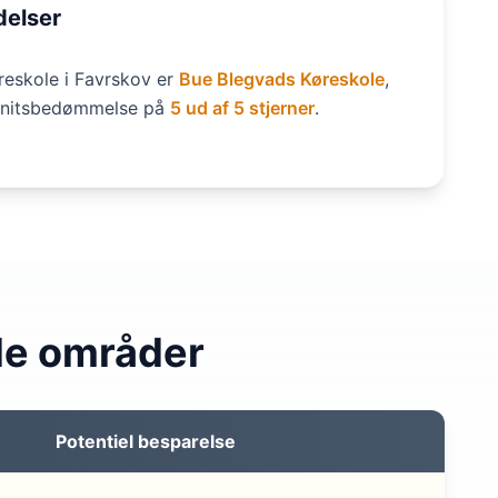
delser
eskole i Favrskov er
Bue Blegvads Køreskole
,
snitsbedømmelse på
5 ud af 5 stjerner
.
de områder
Potentiel besparelse