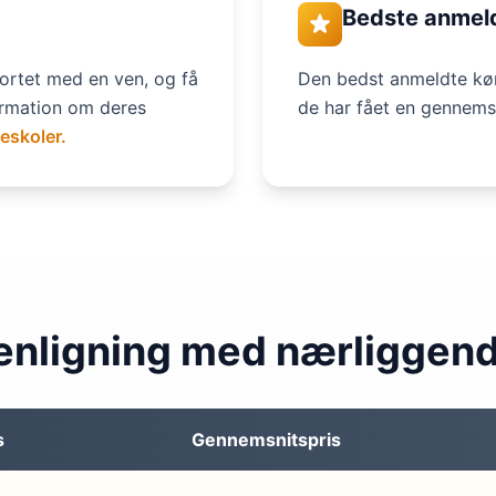
Bedste anmel
ortet med en ven, og få
Den bedst anmeldte kør
ormation om deres
de har fået en gennem
reskoler.
nligning med nærliggen
s
Gennemsnitspris