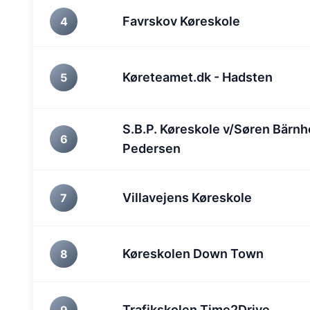
Favrskov Køreskole
4
Køreteamet.dk - Hadsten
5
S.B.P. Køreskole v/Søren Bärnh
6
Pedersen
Villavejens Køreskole
7
Køreskolen Down Town
8
Trafikskolen Time2Drive