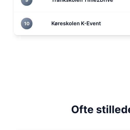
9
Køreskolen K-Event
10
Ofte stille