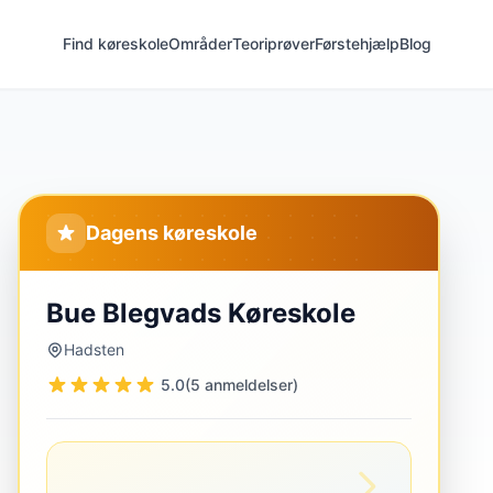
Find køreskole
Områder
Teoriprøver
Førstehjælp
Blog
Dagens køreskole
Bue Blegvads Køreskole
Hadsten
5.0
(5 anmeldelser)