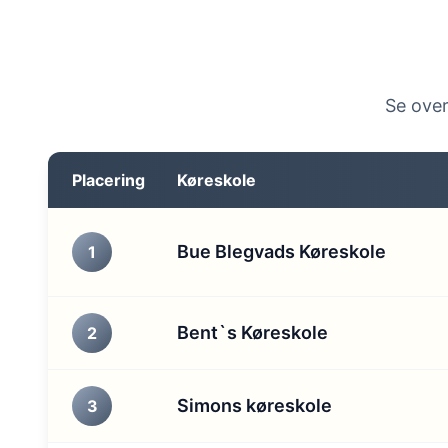
Se over
Placering
Køreskole
Bue Blegvads Køreskole
1
Bent`s Køreskole
2
Simons køreskole
3