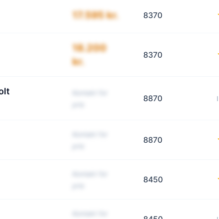
17.595 kr.
8370
18.200
8370
kr.
olt
Kontakt for
8870
pris
Kontakt for
8870
pris
Kontakt for
8450
pris
Kontakt for