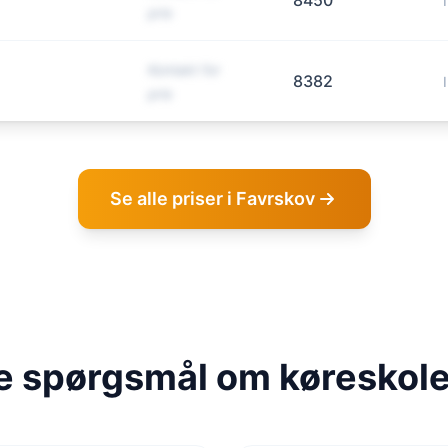
8450
pris
Kontakt for
8382
pris
Se alle priser i Favrskov
de spørgsmål om køreskole