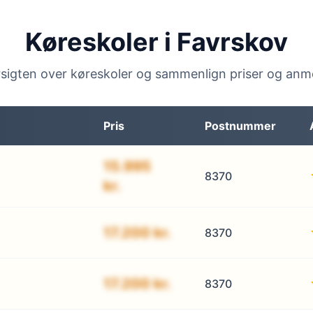
Køreskoler i Favrskov
sigten over køreskoler og sammenlign priser og anm
Pris
Postnummer
15.995
8370
kr.
17.200 kr.
8370
17.200 kr.
8370