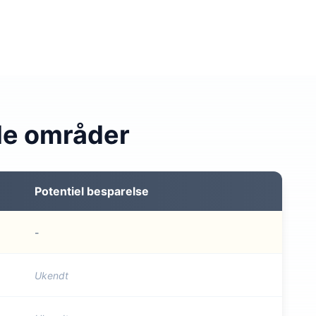
de områder
Potentiel besparelse
-
Ukendt