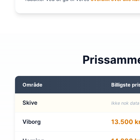
Prissamme
Område
Billigste pri
Skive
Ikke nok data
13.500 kr
Viborg