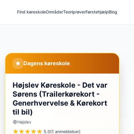
Find køreskole
Områder
Teoriprøver
Førstehjælp
Blog
Dagens køreskole
Højslev Køreskole - Det var
Sørens (Trailerkørekort -
Generhvervelse & Kørekort
til bil)
Højslev
5.0
(1 anmeldelser)