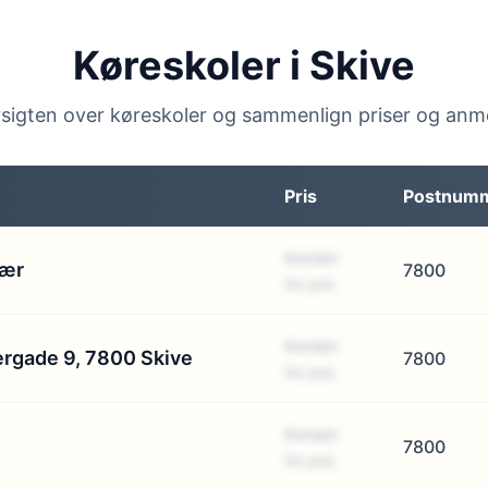
Køreskoler i Skive
sigten over køreskoler og sammenlign priser og anm
Pris
Postnum
Kontakt
jær
7800
for pris
Kontakt
dergade 9, 7800 Skive
7800
for pris
Kontakt
7800
for pris