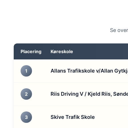
Se over
Placering
Køreskole
Allans Trafikskole v/Allan Gytk
1
Riis Driving V / Kjeld Riis, Søn
2
Skive Trafik Skole
3