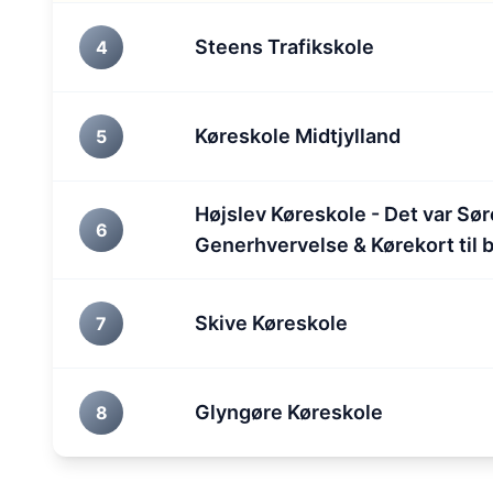
Steens Trafikskole
4
Køreskole Midtjylland
5
Højslev Køreskole - Det var Sør
6
Generhvervelse & Kørekort til b
Skive Køreskole
7
Glyngøre Køreskole
8