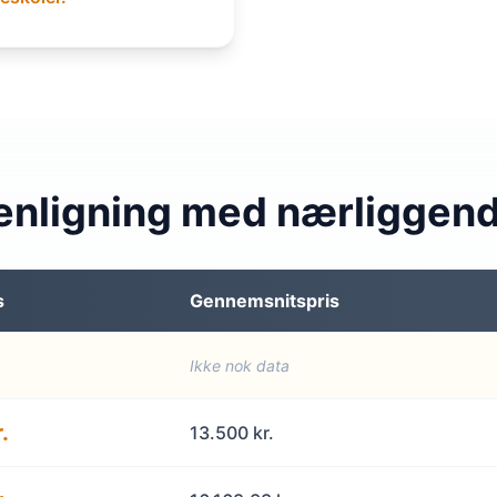
nligning med nærliggen
s
Gennemsnitspris
Ikke nok data
.
13.500 kr.