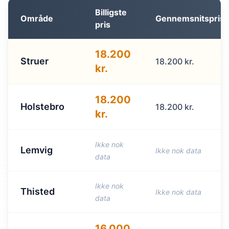
Billigste
Område
Gennemsnitspris
pris
18.200
Struer
18.200 kr.
kr.
18.200
Holstebro
18.200 kr.
kr.
Ikke nok
Lemvig
Ikke nok data
data
Ikke nok
Thisted
Ikke nok data
data
16.000