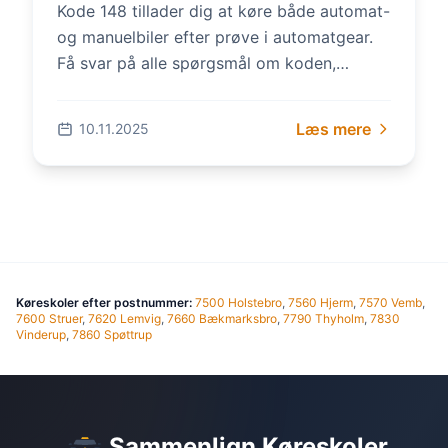
Kode 148 tillader dig at køre både automat-
og manuelbiler efter prøve i automatgear.
Få svar på alle spørgsmål om koden,
reglerne og hvordan du får den i 2025.
Læs mere
10.11.2025
Køreskoler efter postnummer:
7500 Holstebro
,
7560 Hjerm
,
7570 Vemb
,
7600 Struer
,
7620 Lemvig
,
7660 Bækmarksbro
,
7790 Thyholm
,
7830
Vinderup
,
7860 Spøttrup
Sammenlign Køreskoler