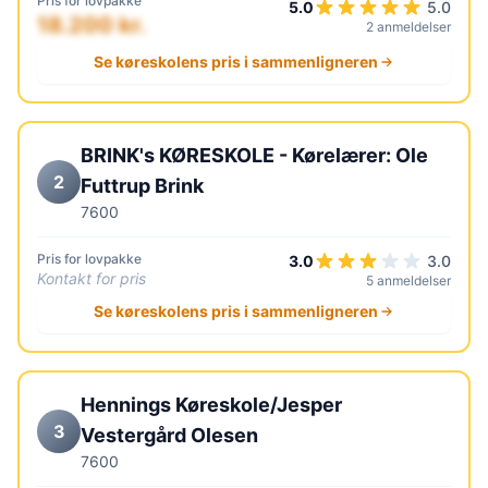
Pris for lovpakke
5.0
5.0
18.200 kr.
2 anmeldelser
Se køreskolens pris i sammenligneren
BRINK's KØRESKOLE - Kørelærer: Ole
2
Futtrup Brink
7600
Pris for lovpakke
3.0
3.0
Kontakt for pris
5 anmeldelser
Se køreskolens pris i sammenligneren
Hennings Køreskole/Jesper
3
Vestergård Olesen
7600