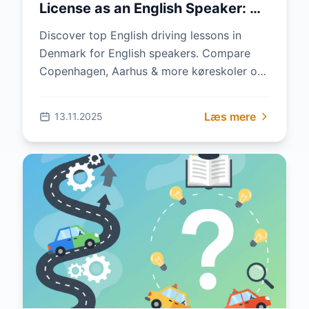
License as an English Speaker: A
Step-by-Step Guide
Discover top English driving lessons in
Denmark for English speakers. Compare
Copenhagen, Aarhus & more køreskoler on
sammenlignkoereskoler.dk—save up to
50% on your Danish driv...
Læs mere
13.11.2025