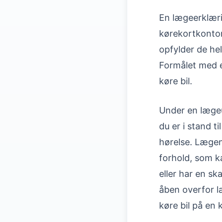
En lægeerklæri
kørekortkontor
opfylder de hel
Formålet med en
køre bil.
Under en lægeu
du er i stand ti
hørelse. Lægen
forhold, som ka
eller har en sk
åben overfor l
køre bil på en 