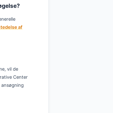
søgelse?
enerelle
tedelse af
e, vil de
rative Center
n ansøgning