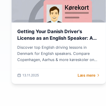
Getting Your Danish Driver's
License as an English Speaker: A
Step-by-Step Guide
Discover top English driving lessons in
Denmark for English speakers. Compare
Copenhagen, Aarhus & more køreskoler on
sammenlignkoereskoler.dk—save up to 50%
on your Danish driv...
Læs mere
13.11.2025