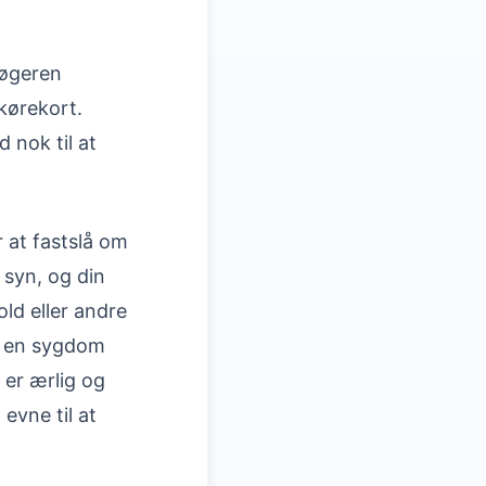
søgeren
kørekort.
 nok til at
 at fastslå om
t syn, og din
ld eller andre
af en sygdom
 er ærlig og
evne til at