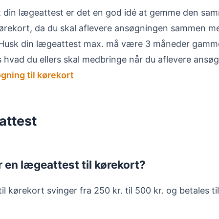
t din lægeattest er det en god idé at gemme den s
kørekort, da du skal aflevere ansøgningen sammen m
 Husk din lægeattest max. må være 3 måneder gamm
 hvad du ellers skal medbringe når du aflevere ansøgn
gning til kørekort
attest
 en lægeattest til kørekort?
l kørekort svinger fra 250 kr. til 500 kr. og betales ti