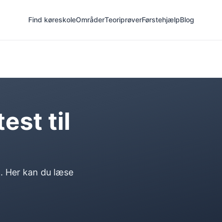
Find køreskole
Områder
Teoriprøver
Førstehjælp
Blog
est til
l. Her kan du læse