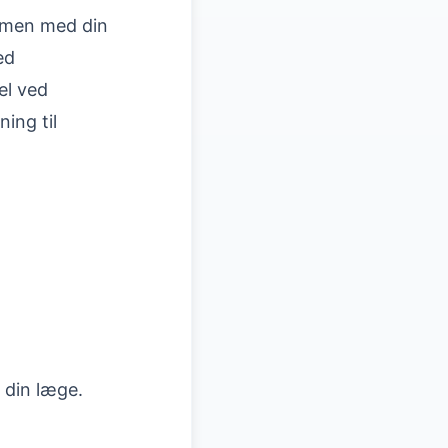
ammen med din
ed
el ved
ing til
l din læge.