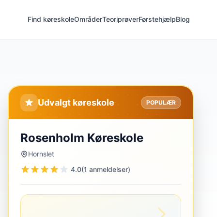
Find køreskole
Områder
Teoriprøver
Førstehjælp
Blog
Udvalgt køreskole
POPULÆR
Rosenholm Køreskole
Hornslet
4.0
(1 anmeldelser)