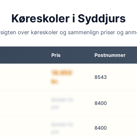
Køreskoler i Syddjurs
sigten over køreskoler og sammenlign priser og anm
Pris
Postnummer
16.950
8543
kr.
Kontakt for
8400
pris
Kontakt for
8400
pris