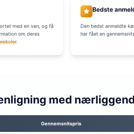
Bedste anmel
ortet med en ven, og få
Den bedst anmeldte kør
ormation om deres
har fået en gennemsn
reskoler.
nligning med nærliggen
Gennemsnitspris