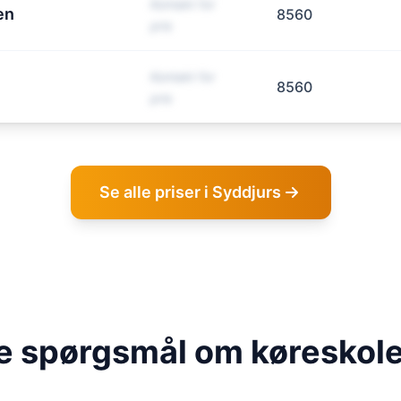
Kontakt for
en
8560
pris
Kontakt for
8560
pris
Se alle priser i Syddjurs
de spørgsmål om køreskole