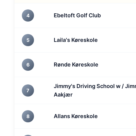
Ebeltoft Golf Club
4
Laila's Køreskole
5
Rønde Køreskole
6
Jimmy's Driving School w / Ji
7
Aakjær
Allans Køreskole
8