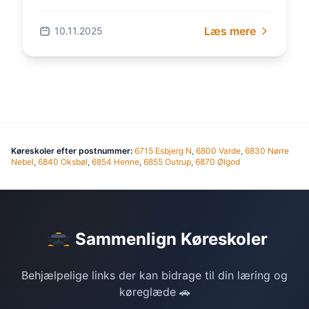
reglerne og hvordan du får den i 2025.
Læs mere
10.11.2025
Køreskoler efter postnummer:
6715 Esbjerg N
,
6800 Varde
,
6830 Nørre
Nebel
,
6840 Oksbøl
,
6854 Henne
,
6855 Outrup
,
6870 Ølgod
Sammenlign Køreskoler
Behjælpelige links der kan bidrage til din læring og
køreglæde 🚗