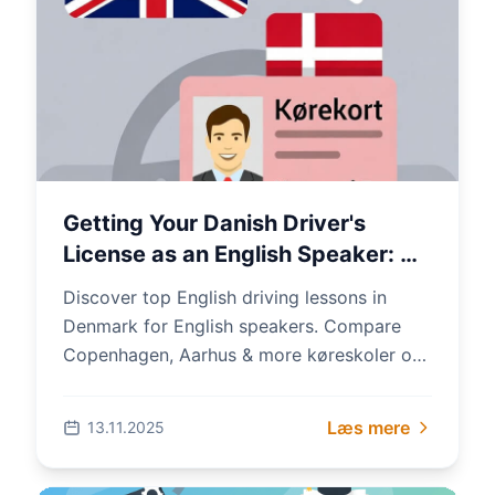
Getting Your Danish Driver's
License as an English Speaker: A
Step-by-Step Guide
Discover top English driving lessons in
Denmark for English speakers. Compare
Copenhagen, Aarhus & more køreskoler on
sammenlignkoereskoler.dk—save up to
50% on your Danish driv...
Læs mere
13.11.2025